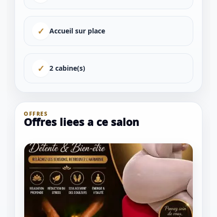
✓
Accueil sur place
✓
2 cabine(s)
OFFRES
Offres liees a ce salon
1 / 1
＋
⛶
↓
✕