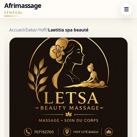
Afrimassage
☰
SÉNÉGAL
Accueil
/
Dakar
/
Yoff
/
Laetitia spa beauté