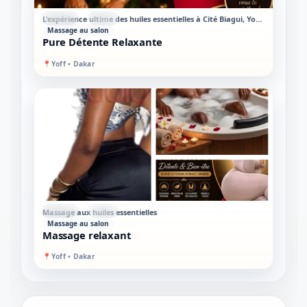
STANDARD
MIXTE
L'expérience ultime des huiles essentielles à Cité Biagui, Yoff Virage
Massage au salon
Pure Détente Relaxante
📍
Yoff • Dakar
STANDARD
MIXTE
Massage aux huiles essentielles
Massage au salon
Massage relaxant
📍
Yoff • Dakar