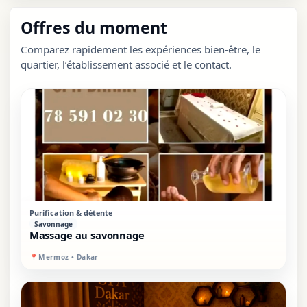
être complets. Le bon choix dépend surtout du
Offres du moment
temps disponible, du niveau de confort recherché
Comparez rapidement les expériences bien-être, le
et du type d’expérience souhaité.
quartier, l’établissement associé et le contact.
VIP
SUR PLACE
Purification & détente
Savonnage
Massage au savonnage
📍
Mermoz • Dakar