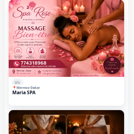
⭐⭐
SPA
📍
Mermoz
•
Dakar
Maria SPA