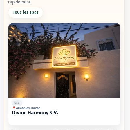
rapidement.
Tous les spas
⭐⭐
SPA
📍
Almadies
•
Dakar
Divine Harmony SPA