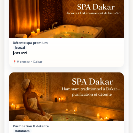
VIP
SUR PLACE
Détente spa premium
Jacuzzi
Jacuzzi
📍
Mermoz • Dakar
PREMIUM
SUR PLACE
Purification & détente
Hammam