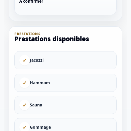
A confirmer
PRESTATIONS
Prestations disponibles
✓
Jacuzzi
✓
Hammam
1 / 1
✓
Sauna
＋
⛶
↓
✕
✓
Gommage