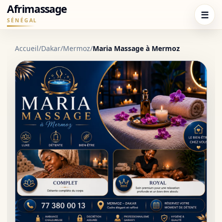
Afrimassage
☰
SÉNÉGAL
Accueil
/
Dakar
/
Mermoz
/
Maria Massage à Mermoz