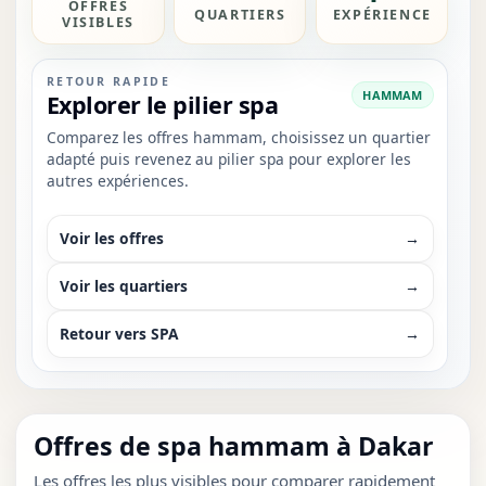
OFFRES
contact WhatsApp, la comparaison des quartiers
QUARTIERS
EXPÉRIENCE
VISIBLES
premium et la vérification rapide des visuels.
RETOUR RAPIDE
HAMMAM
Explorer le pilier spa
Comparez les offres hammam, choisissez un quartier
adapté puis revenez au pilier spa pour explorer les
autres expériences.
Voir les offres
→
Voir les quartiers
→
Retour vers SPA
→
Offres de spa hammam à Dakar
Les offres les plus visibles pour comparer rapidement