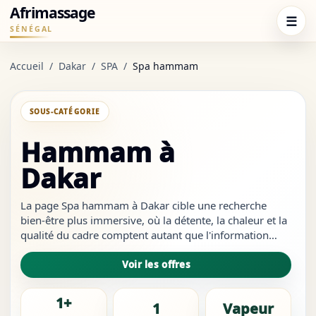
Afrimassage
☰
SÉNÉGAL
Accueil
/
Dakar
/
SPA
/
Spa hammam
SOUS-CATÉGORIE
Hammam à
Dakar
La page Spa hammam à Dakar cible une recherche
bien-être plus immersive, où la détente, la chaleur et la
qualité du cadre comptent autant que l'information
pratique. Elle sert à comparer rapidement les zones les
plus pertinentes et à contacter sans repartir du pilier
Voir les offres
spa.À Dakar, comparez les offres, vérifiez le quartier et
contactez directement le prestataire disponible. Dans ce
1+
1
Vapeur
marché, les visiteurs regardent souvent la prise de