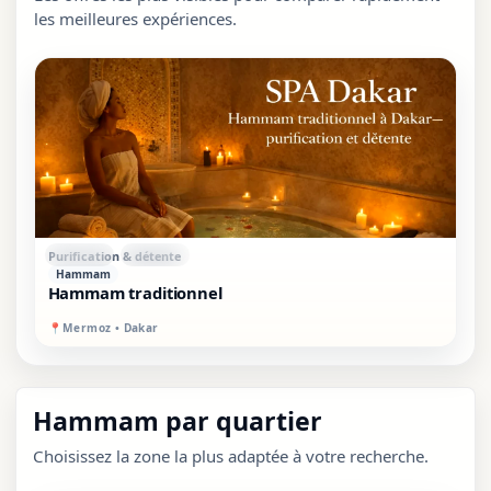
les meilleures expériences.
PREMIUM
SUR PLACE
Purification & détente
Hammam
Hammam traditionnel
📍
Mermoz • Dakar
Hammam par quartier
Choisissez la zone la plus adaptée à votre recherche.