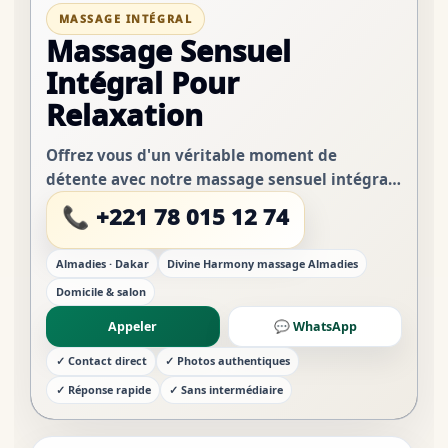
MASSAGE INTÉGRAL
Massage Sensuel
Intégral Pour
Relaxation
Offrez vous d'un véritable moment de
détente avec notre massage sensuel intégral
réalisé dans une ambiance calme,
📞 +221 78 015 12 74
chaleureuse et apaisante. Ce massage
sensuel complet est conçu pou...
Almadies · Dakar
Divine Harmony massage Almadies
Domicile & salon
Appeler
💬 WhatsApp
✓ Contact direct
✓ Photos authentiques
✓ Réponse rapide
✓ Sans intermédiaire