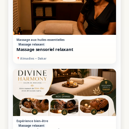
VIP
MIXTE
Massage aux huiles essentielles
Massage relaxant
Massage sensoriel relaxant
📍
Almadies • Dakar
VIP
MIXTE
Expérience bien-être
Massage relaxant