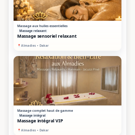
PROMO
SUR PLACE
Massage aux huiles essentielles
Massage relaxant
Massage sensoriel relaxant
📍
Almadies • Dakar
PREMIUM
MIXTE
Massage complet haut de gamme
Massage intégral
Massage intégral VIP
📍
Almadies • Dakar