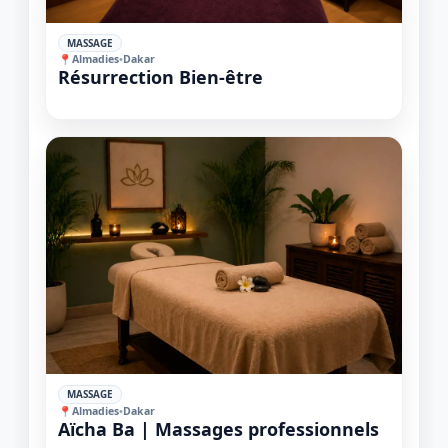
1 / 1
✓
MASSAGE
＋
⛶
↓
✕
📍
Almadies
•
Dakar
Résurrection Bien-être
✓
MASSAGE
📍
Almadies
•
Dakar
Aïcha Ba | Massages professionnels