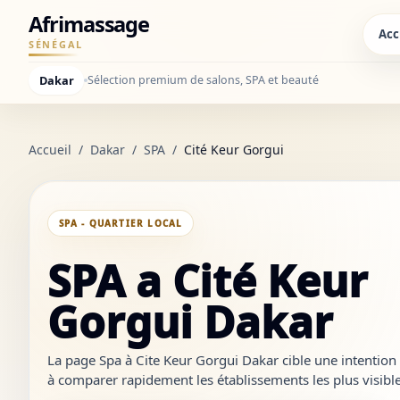
Afrimassage
Acc
SÉNÉGAL
Dakar
Sélection premium de salons, SPA et beauté
Accueil
/
Dakar
/
SPA
/
Cité Keur Gorgui
SPA - QUARTIER LOCAL
SPA a Cité Keur
Gorgui Dakar
La page Spa à Cite Keur Gorgui Dakar cible une intention tr
à comparer rapidement les établissements les plus visibles
crédibles et à ouvrir les bons liens sans revenir à des résul