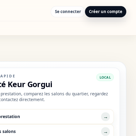
Se connecter
Créer un compte
RAPIDE
LOCAL
té Keur Gorgui
prestation, comparez les salons du quartier, regardez
 contactez directement.
→
prestation
→
s salons