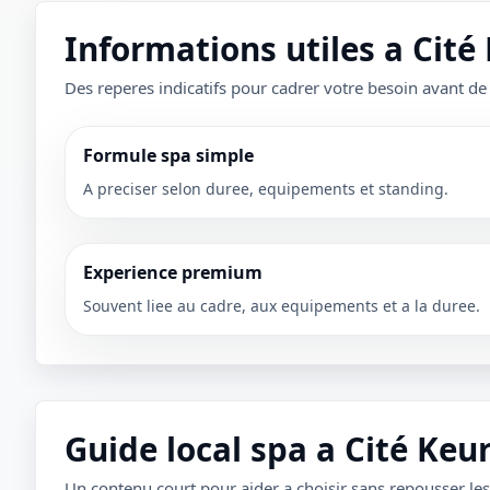
Informations utiles a Cité
Des reperes indicatifs pour cadrer votre besoin avant de
Formule spa simple
A preciser selon duree, equipements et standing.
Experience premium
Souvent liee au cadre, aux equipements et a la duree.
1 / 1
＋
⛶
↓
✕
Guide local spa a Cité Keu
Un contenu court pour aider a choisir sans repousser le