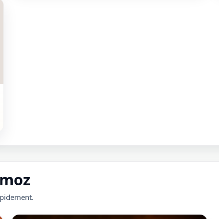
rmoz
apidement.