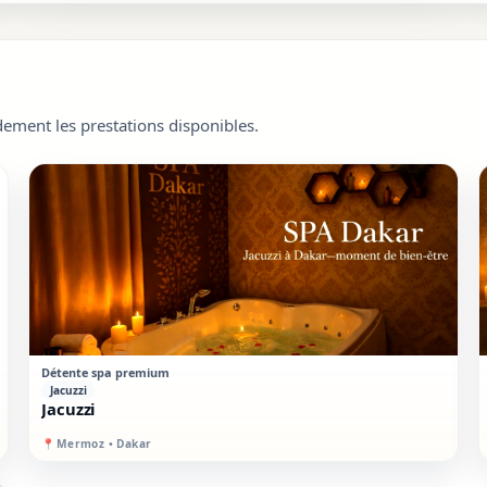
dement les prestations disponibles.
VIP
SUR PLACE
Détente spa premium
Jacuzzi
Jacuzzi
📍
Mermoz • Dakar