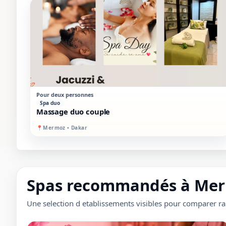
STANDARD
MIXTE
Pour deux personnes
Spa duo
Massage duo couple
📍
Mermoz • Dakar
Spas recommandés à Me
Une selection d etablissements visibles pour comparer r