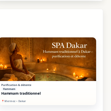
PREMIUM
SUR PLACE
Purification & détente
Hammam
Hammam traditionnel
📍
Mermoz • Dakar