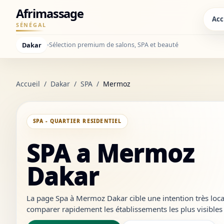
Afrimassage
Acc
SÉNÉGAL
Dakar
Sélection premium de salons, SPA et beauté
Accueil
/
Dakar
/
SPA
/
Mermoz
SPA - QUARTIER RESIDENTIEL
SPA a Mermoz
Dakar
La page Spa à Mermoz Dakar cible une intention très locale
comparer rapidement les établissements les plus visibles d
crédibles et à ouvrir les bons liens sans revenir à des résu