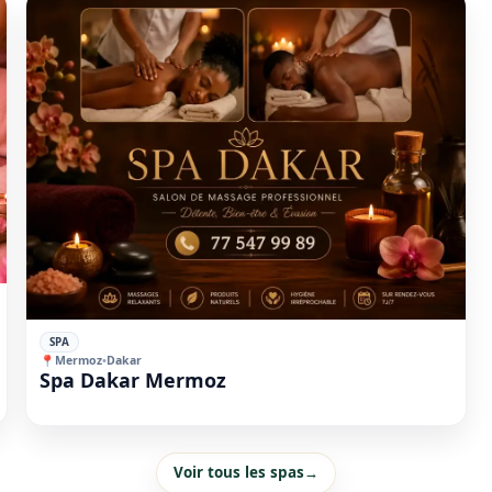
⭐
SPA
📍
Mermoz
•
Dakar
Spa Dakar Mermoz
Voir tous les spas
→