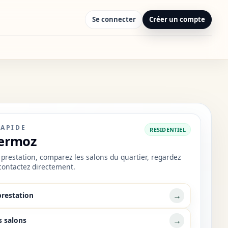
Se connecter
Créer un compte
RAPIDE
RESIDENTIEL
ermoz
prestation, comparez les salons du quartier, regardez
 contactez directement.
→
prestation
→
s salons