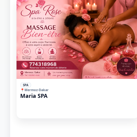
1 / 1
＋
⛶
↓
✕
⭐⭐
SPA
📍
Mermoz
•
Dakar
Maria SPA