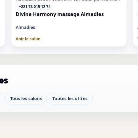
de détente dans un cadre r...
+221 78 015 12 74
Divine Harmony massage Almadies
Almadies
Voir le salon
es
Tous les salons
Toutes les offres