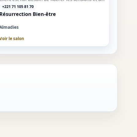
recharger...
+221 71 105 81 70
Résurrection Bien-être
Almadies
Voir le salon