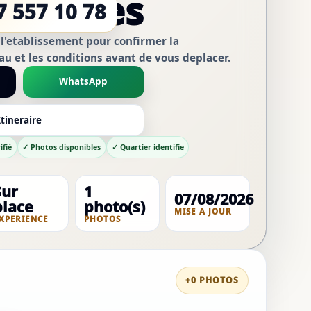
lmadies
7 557 10 78
 l'etablissement pour confirmer la
au et les conditions avant de vous deplacer.
WhatsApp
Itineraire
ifié
✓ Photos disponibles
✓ Quartier identifie
Sur
1
07/08/2026
place
photo(s)
MISE A JOUR
XPERIENCE
PHOTOS
+0 PHOTOS