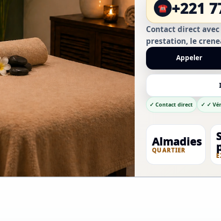
aux A
+221 7
☎
Contact direct avec
prestation, le crene
Appeler
✓ Contact direct
✓ ✓ Vér
Almadies
QUARTIER
E