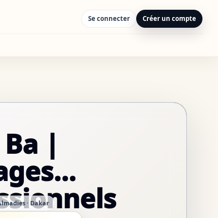
Se connecter
Créer un compte
 Ba |
ages
ssionnels
Almadies · Dakar