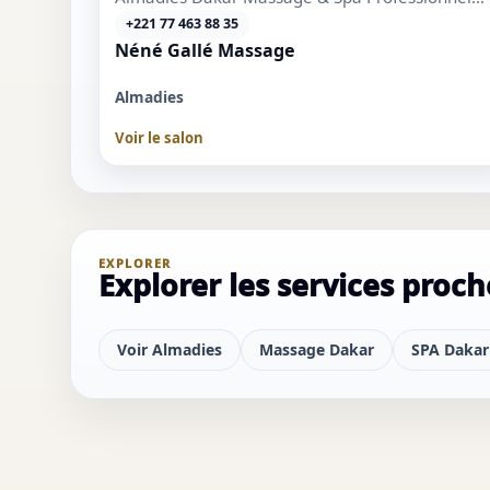
aux Routes des Almadies V...
+221 77 463 88 35
Néné Gallé Massage
Almadies
Voir le salon
EXPLORER
Explorer les services proch
Voir Almadies
Massage Dakar
SPA Dakar