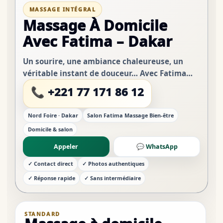
MASSAGE INTÉGRAL
Massage À Domicile
Avec Fatima – Dakar
Un sourire, une ambiance chaleureuse, un
véritable instant de douceur… Avec Fatima
Massage, chaque détail est pensé pour votre
📞 +221 77 171 86 12
confort et votre bien-être. Profitez d’un
moment de r...
Nord Foire · Dakar
Salon Fatima Massage Bien-être
Domicile & salon
Appeler
💬 WhatsApp
✓ Contact direct
✓ Photos authentiques
✓ Réponse rapide
✓ Sans intermédiaire
STANDARD