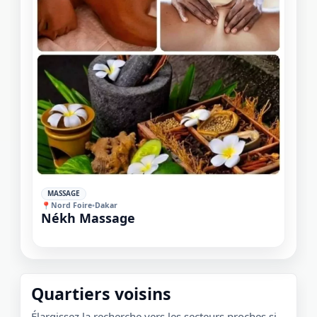
✓
MASSAGE
📍
Nord Foire
•
Dakar
Nékh Massage
Quartiers voisins
Élargissez la recherche vers les secteurs proches si