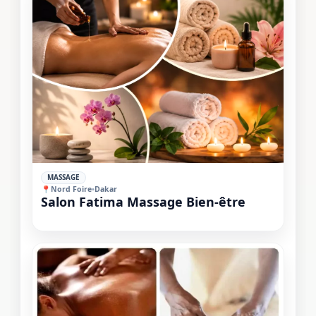
✓
MASSAGE
📍
Nord Foire
•
Dakar
Salon Fatima Massage Bien-être