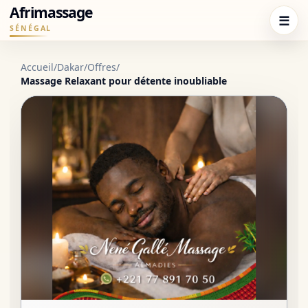
Afrimassage
☰
SÉNÉGAL
Accueil
/
Dakar
/
Offres
/
Massage Relaxant pour détente inoubliable