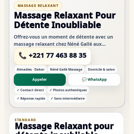
MASSAGE RELAXANT
Massage Relaxant Pour
Détente Inoubliable
Offrez-vous un moment de détente avec un
massage relaxant chez Néné Gallé aux
Almadies Dakar. Situé aux Route des
📞 +221 77 463 88 35
Almadies, notre salon vous accueille dans un
cadre calme, discret...
Almadies · Dakar
Néné Gallé Massage
Domicile & salon
Appeler
💬 WhatsApp
✓ Contact direct
✓ Photos authentiques
✓ Réponse rapide
✓ Sans intermédiaire
STANDARD
Massage Relaxant pour