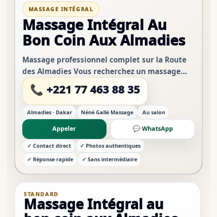
MASSAGE INTÉGRAL
Massage Intégral Au
Bon Coin Aux Almadies
Massage professionnel complet sur la Route
des Almadies Vous recherchez un massage
intégral aux Almadies à Dakar dans un cadre
📞 +221 77 463 88 35
discret et professionnel ? Bienvenue chez
Néné Gallé...
Almadies · Dakar
Néné Gallé Massage
Au salon
Appeler
💬 WhatsApp
✓ Contact direct
✓ Photos authentiques
✓ Réponse rapide
✓ Sans intermédiaire
STANDARD
Massage Intégral au