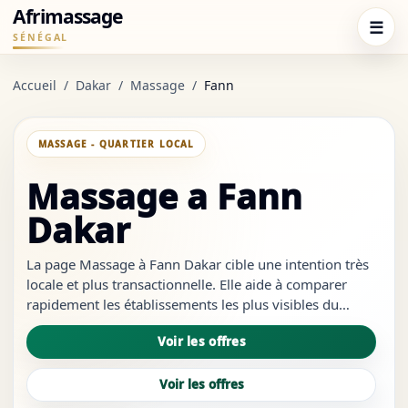
Afrimassage
☰
SÉNÉGAL
Accueil
/
Dakar
/
Massage
/
Fann
MASSAGE - QUARTIER LOCAL
Massage a Fann
Dakar
La page Massage à Fann Dakar cible une intention très
locale et plus transactionnelle. Elle aide à comparer
rapidement les établissements les plus visibles du
quartier, à repérer les services les plus crédibles et à
Voir les offres
ouvrir les bons liens sans revenir à des résultats trop
génériqu...
Voir les offres