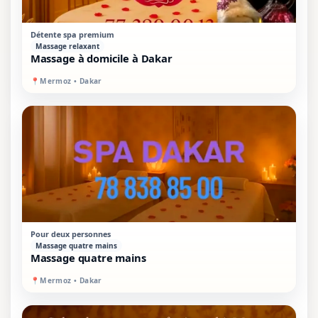
STANDARD
À DOMICILE
Détente spa premium
Massage relaxant
Massage à domicile à Dakar
📍
Mermoz • Dakar
STANDARD
SUR PLACE
Pour deux personnes
Massage quatre mains
Massage quatre mains
📍
Mermoz • Dakar