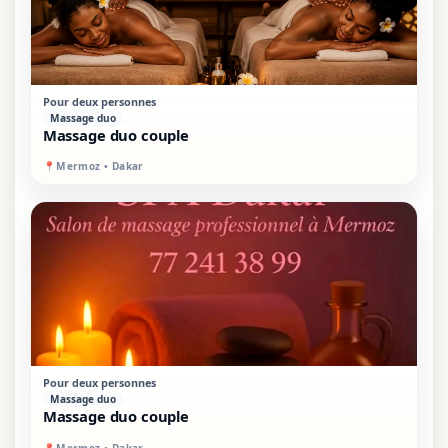
VIP
SUR PLACE
Pour deux personnes
Massage duo
Massage duo couple
📍
Mermoz • Dakar
PROMO
SUR PLACE
Pour deux personnes
Massage duo
Massage duo couple
📍
Mermoz • Dakar