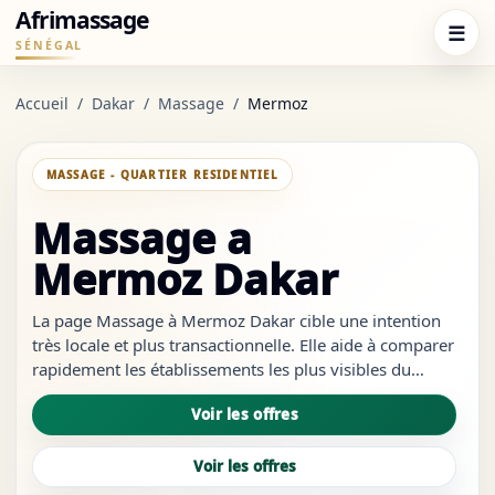
Afrimassage
☰
SÉNÉGAL
Accueil
/
Dakar
/
Massage
/
Mermoz
MASSAGE - QUARTIER RESIDENTIEL
Massage a
Mermoz Dakar
La page Massage à Mermoz Dakar cible une intention
très locale et plus transactionnelle. Elle aide à comparer
rapidement les établissements les plus visibles du
quartier, à repérer les services les plus crédibles et à
Voir les offres
ouvrir les bons liens sans revenir à des résultats trop
généri...
Voir les offres