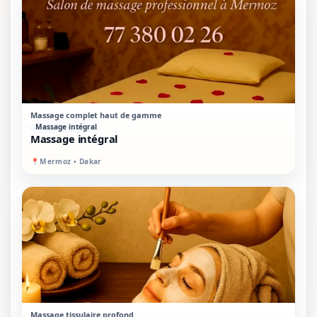
STANDARD
SUR PLACE
Massage complet haut de gamme
Massage intégral
Massage intégral
📍
Mermoz • Dakar
STANDARD
SUR PLACE
Massage tissulaire profond