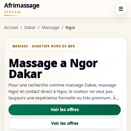
Afrimassage
☰
SÉNÉGAL
Accueil
/
Dakar
/
Massage
/
Ngor
MASSAGE - QUARTIER BORD DE MER
Massage a Ngor
Dakar
Pour une recherche comme massage Dakar, massage
Ngor et contact direct à Ngor, le visiteur ne veut pas
toujours une expérience formelle ou très premium. À
Ngor, la logique de recherche est souvent plus détente :
Voir les offres
trouver un bon massage près des zones plage,
contacter pour un momen...
Voir les offres