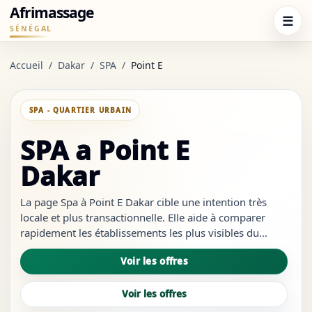
Afrimassage
☰
SÉNÉGAL
Accueil
/
Dakar
/
SPA
/
Point E
SPA - QUARTIER URBAIN
SPA a Point E
Dakar
La page Spa à Point E Dakar cible une intention très
locale et plus transactionnelle. Elle aide à comparer
rapidement les établissements les plus visibles du
quartier, à repérer les services les plus crédibles et à
Voir les offres
ouvrir les bons liens sans revenir à des résultats trop
générique...
Voir les offres