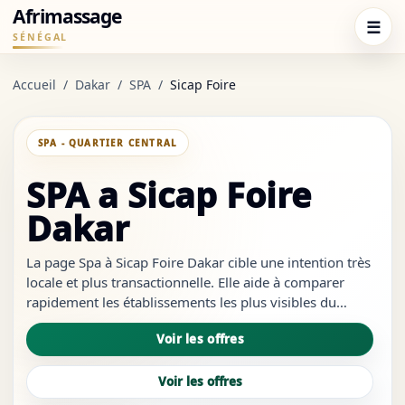
Afrimassage
☰
SÉNÉGAL
Accueil
/
Dakar
/
SPA
/
Sicap Foire
SPA - QUARTIER CENTRAL
SPA a Sicap Foire
Dakar
La page Spa à Sicap Foire Dakar cible une intention très
locale et plus transactionnelle. Elle aide à comparer
rapidement les établissements les plus visibles du
quartier, à repérer les services les plus crédibles et à
Voir les offres
ouvrir les bons liens sans revenir à des résultats trop
génér...
Voir les offres