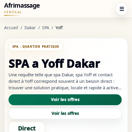
Afrimassage
☰
SÉNÉGAL
Accueil
/
Dakar
/
SPA
/
Yoff
SPA - QUARTIER PRATIQUE
SPA a Yoff Dakar
Une requête telle que spa Dakar, spa Yoff et contact
direct à Yoff correspond souvent à un besoin direct :
trouver une solution pratique, locale et rapide à activer.
Sur Yoff, l'utilisateur cherche généralement moins une
Voir les offres
mise en scène premium qu'une adresse claire, facile à
joind...
Voir les offres
Direct