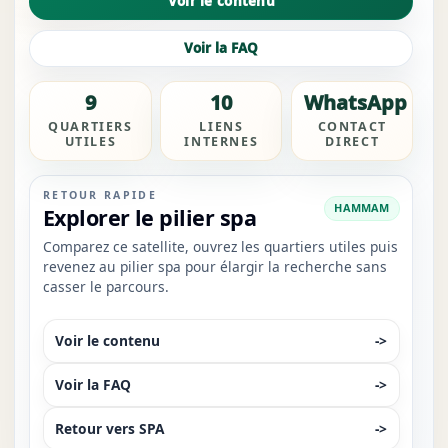
plus pertinentes et à contacter sans repartir du pilier
Voir le contenu
spa.À Dakar, comparez les offres, vérifiez le quartier et
contactez directement le prestataire disponible. Dans ce
Voir la FAQ
marché, les visiteurs regardent souvent la prise de
contact WhatsApp, la comparaison des quartiers
9
10
WhatsApp
premium et la vérification rapide des visuels.
QUARTIERS
LIENS
CONTACT
UTILES
INTERNES
DIRECT
RETOUR RAPIDE
HAMMAM
Explorer le pilier spa
Comparez ce satellite, ouvrez les quartiers utiles puis
revenez au pilier spa pour élargir la recherche sans
casser le parcours.
Voir le contenu
->
Voir la FAQ
->
Retour vers SPA
->