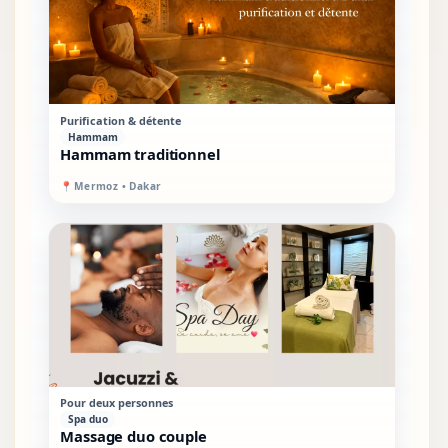
PREMIUM
SUR PLACE
Purification & détente
Hammam
Hammam traditionnel
📍
Mermoz • Dakar
STANDARD
MIXTE
Pour deux personnes
Spa duo
Massage duo couple