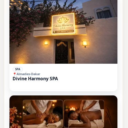
⭐⭐
SPA
📍
Almadies
•
Dakar
Divine Harmony SPA