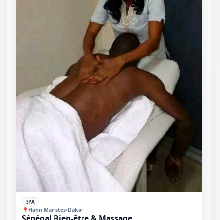
✓
SPA
📍
Hann Maristes
•
Dakar
Sénégal Bien-être & Massage