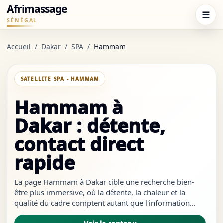
Afrimassage
☰
SÉNÉGAL
Accueil
/
Dakar
/
SPA
/
Hammam
SATELLITE SPA - HAMMAM
Hammam à
Dakar : détente,
contact direct
rapide
La page Hammam à Dakar cible une recherche bien-
être plus immersive, où la détente, la chaleur et la
qualité du cadre comptent autant que l'information
pratique. Elle sert à comparer rapidement les zones les