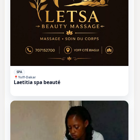
✓
SPA
📍
Yoff
•
Dakar
Laetitia spa beauté