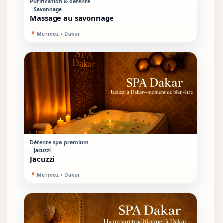
VIP
SUR PLACE
Purification & détente
Savonnage
Massage au savonnage
📍
Mermoz • Dakar
VIP
SUR PLACE
Détente spa premium
Jacuzzi
Jacuzzi
📍
Mermoz • Dakar