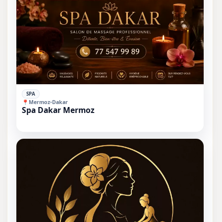
⭐
SPA
📍
Mermoz
•
Dakar
Spa Dakar Mermoz