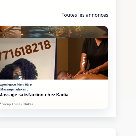
Toutes les annonces
STANDARD
SUR PLACE
xpérience bien-être
Massage relaxant
Massage satisfaction chez Kadia
📍
Sicap Foire • Dakar