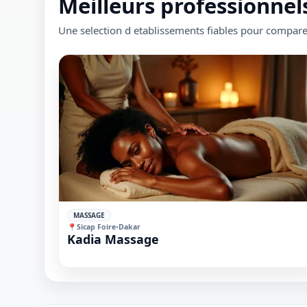
Meilleurs professionnels
Une selection d etablissements fiables pour compare
✓
MASSAGE
📍
Sicap Foire
•
Dakar
1 / 1
Kadia Massage
＋
⛶
↓
✕