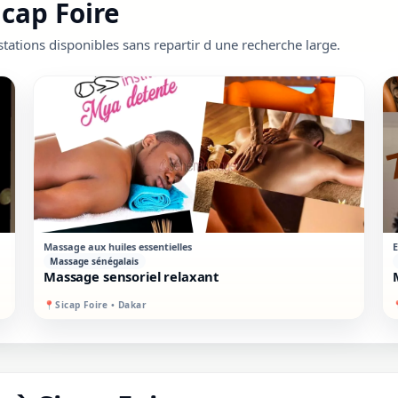
icap Foire
tations disponibles sans repartir d une recherche large.
STANDARD
SUR PLACE
Massage aux huiles essentielles
E
Massage sénégalais
Massage sensoriel relaxant
📍
Sicap Foire • Dakar